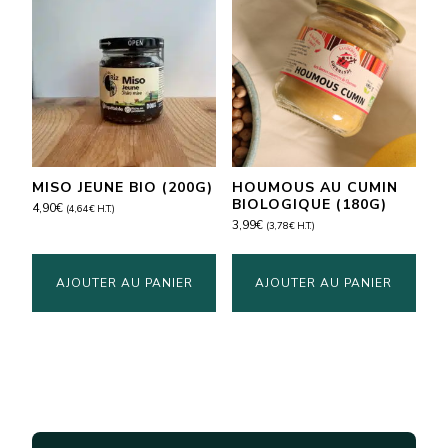
MISO JEUNE BIO (200G)
HOUMOUS AU CUMIN
BIOLOGIQUE (180G)
4,90
€
(
4,64
€
H.T.)
3,99
€
(
3,78
€
H.T.)
AJOUTER AU PANIER
AJOUTER AU PANIER