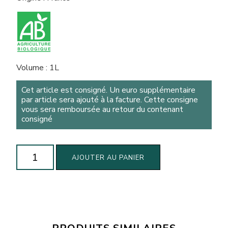
Volume : 1L
Cet article est consigné. Un euro supplémentaire
par article sera ajouté à la facture. Cette consigne
vous sera remboursée au retour du contenant
consigné
quantité
AJOUTER AU PANIER
de
Lait
de
soja
biologique