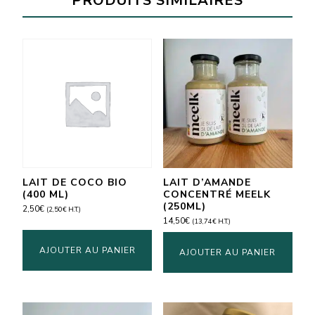
PRODUITS SIMILAIRES
(1L)
LAIT DE COCO BIO
LAIT D’AMANDE
(400 ML)
CONCENTRÉ MEELK
(250ML)
2,50
€
(
2,50
€
H.T.)
14,50
€
(
13,74
€
H.T.)
AJOUTER AU PANIER
AJOUTER AU PANIER