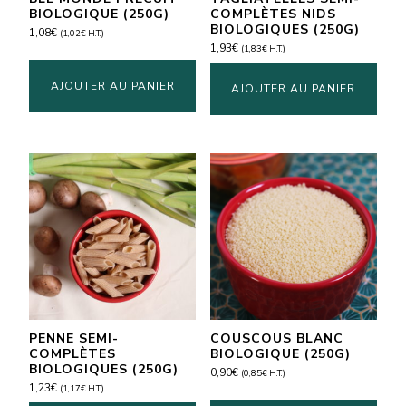
BIOLOGIQUE (250G)
COMPLÈTES NIDS
BIOLOGIQUES (250G)
1,08
€
(
1,02
€
H.T.)
1,93
€
(
1,83
€
H.T.)
AJOUTER AU PANIER
AJOUTER AU PANIER
PENNE SEMI-
COUSCOUS BLANC
COMPLÈTES
BIOLOGIQUE (250G)
BIOLOGIQUES (250G)
0,90
€
(
0,85
€
H.T.)
1,23
€
(
1,17
€
H.T.)