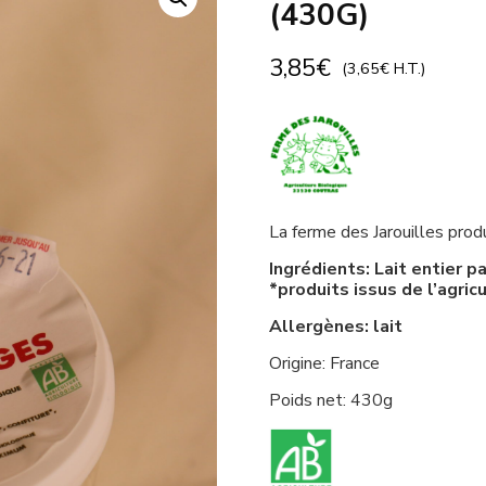
(430G)
3,85
€
(
3,65
€
H.T.)
La ferme des Jarouilles prod
Ingrédients: Lait entier p
*produits issus de l’agric
Allergènes: lait
Origine: France
Poids net: 430g