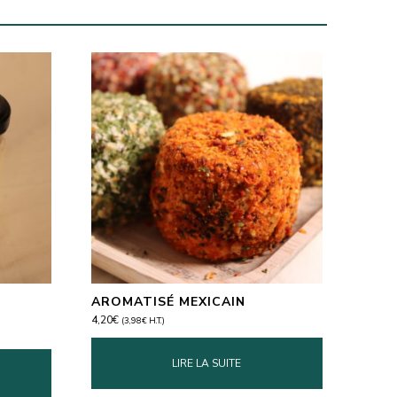
AROMATISÉ MEXICAIN
4,20
€
(
3,98
€
H.T.)
LIRE LA SUITE