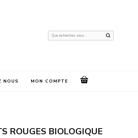
Vous
recherchiez
quelque
chose
?
Z NOUS
MON COMPTE
TS ROUGES BIOLOGIQUE