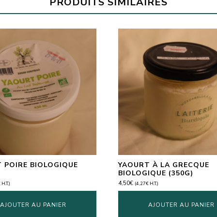
PRODUITS SIMILAIRES
 POIRE BIOLOGIQUE
YAOURT À LA GRECQUE
BIOLOGIQUE (350G)
4,50
€
€
H.T.)
(
4,27
€
H.T.)
AJOUTER AU PANIER
AJOUTER AU PANIER