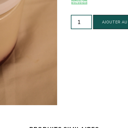
quantité
AJOUTER AU
de
Yaourt
fruits
rouges
biologique
(430g)