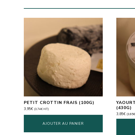
PETIT CROTTIN FRAIS (100G)
YAOURT
(430G)
3,95
€
(
3,74
€
H.T.)
3,85
€
(
3,65
AJOUTER AU PANIER